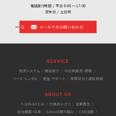
電話受付時間
平日 9：00 ～ 17：00
定休日
土日祝
メールでのお問い合わせ
SERVICE
物流システム
商品紹介
中古車販売・買取
リース・レンタル
安全・サポート
車両区分と運転資格
ABOUT US
トヨタL&Fとは
代表あいさつ
企業理念
会社概要・沿革
SDGsの取り組み
CSR活動