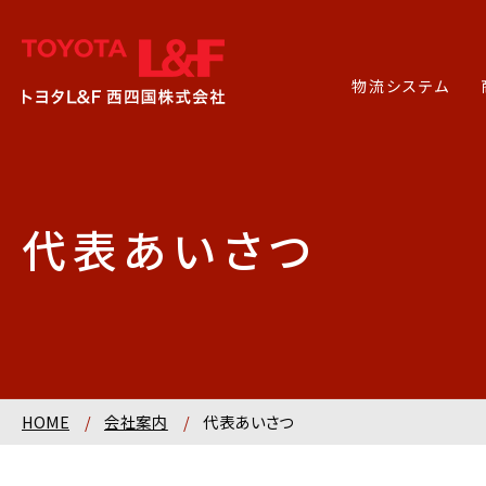
物流システム
代表あいさつ
HOME
/
会社案内
/
代表あいさつ