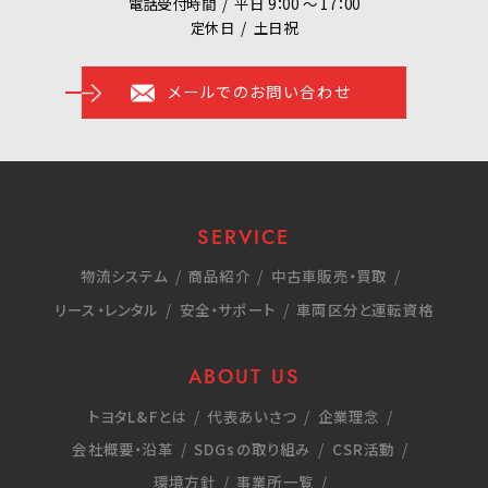
電話受付時間
平日 9：00 ～ 17：00
定休日
土日祝
メールでのお問い合わせ
SERVICE
物流システム
商品紹介
中古車販売・買取
リース・レンタル
安全・サポート
車両区分と運転資格
ABOUT US
トヨタL&Fとは
代表あいさつ
企業理念
会社概要・沿革
SDGsの取り組み
CSR活動
環境方針
事業所一覧