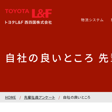
物流システム
自社の良いところ 
HOME
/
先輩社員アンケート
/
自社の良いところ