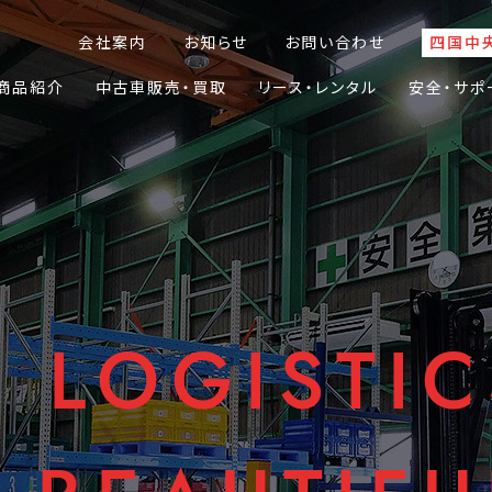
会社案内
お知らせ
お問い合わせ
四国中
商品紹介
中古車販売・買取
リース・レンタル
安全・サポ
 LOGISTIC
 LOGISTIC