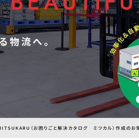
BEAUTIFU
BEAUTIFU
る物流へ。
MITSUKARU（お困りごと解決カタログ ミツカル）作成のお