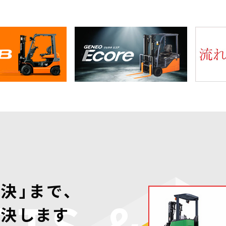
決」まで、
TS &
決します