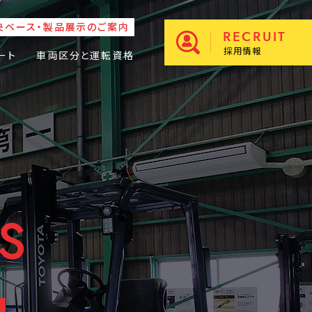
央ベース・製品展示のご案内
RECRUIT
採用情報
ート
車両区分と運転資格
S
S