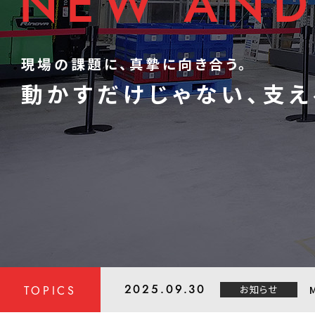
NEW AND 
NEW AND 
現場の課題に、真摯に向き合う。
この国の物流を、あたらしく、うつくしく。
動かすだけじゃない、支え
ニッポンの物流美
2025.09.30
お知らせ
TOPICS